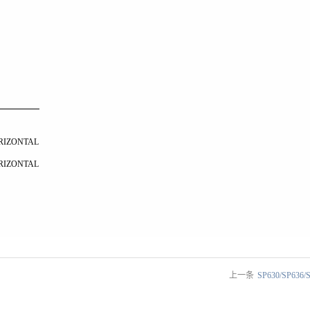
RIZONTAL
RIZONTAL
上一条
SP630/SP636/