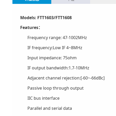
Models: FTT1603/FTT1608
Features
：
Frequency range: 47-1002MHz
IF frequency:Low IF 4~8MHz
Input impedance: 75ohm
IF output bandwidth:1.7-10MHz
Adjacent channel rejection:[-60~-66dBc]
Passive loop through output
IIC bus interface
Parallel and serial data