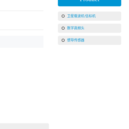
卫星载波机/信标机
数字高频头
惯导传感器