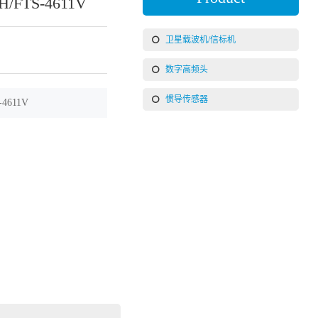
H/FTS-4611V
卫星载波机/信标机
数字高频头
惯导传感器
-4611V