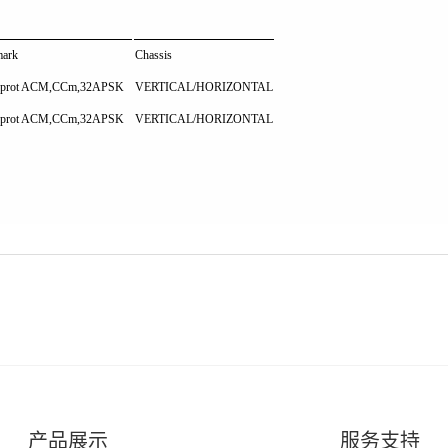
ark
Chassis
pprot ACM,CCm,32APSK
VERTICAL/HORIZONTAL
pprot ACM,CCm,32APSK
VERTICAL/HORIZONTAL
产品展示
服务支持