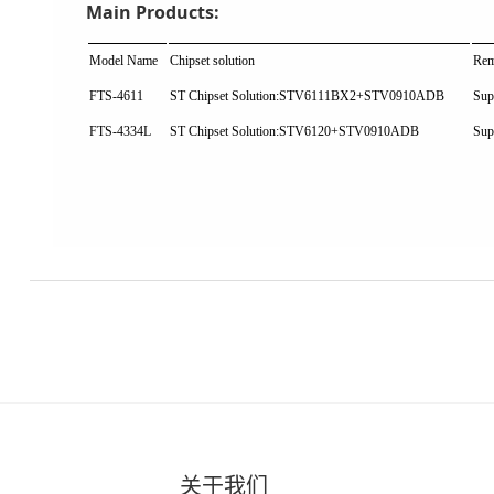
Main Products:
Model Name
Chipset solution
Rem
FTS-4611
ST Chipset Solution:
STV6111BX2+STV0910ADB
Su
FTS-4334L
ST Chipset Solution:STV6120+STV0910ADB
Su
关于我们