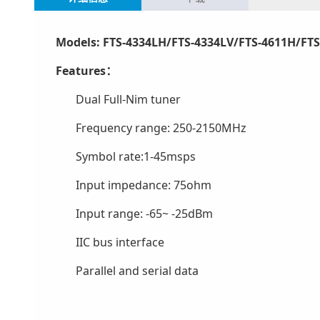
Models: FTS-4334LH/FTS-4334LV/FTS-4611H/FTS
Features
：
Dual Full-Nim tuner
Frequency range: 250-2150MHz
Symbol rate:1-45msps
Input impedance: 75ohm
Input range: -65~ -25dBm
IIC bus interface
Parallel and serial data